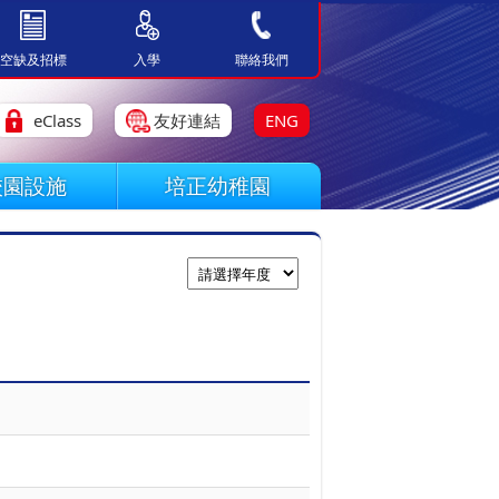
空缺及招標
入學
聯絡我們
eClass
友好連結
ENG
校園設施
培正幼稚園