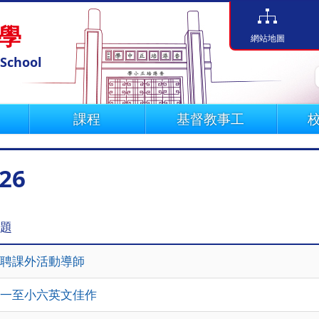
學
網站地圖
 School
課程
基督教事工
26
題
聘課外活動導師
一至小六英文佳作