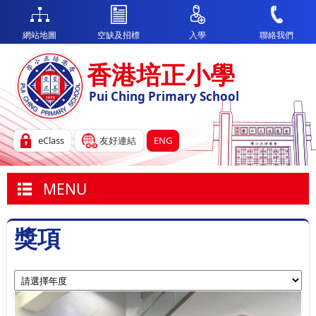
網站地圖
空缺及招標
入學
聯絡我們
香港培正小學
Pui Ching Primary School
eClass
友好連結
ENG
MENU
獎項