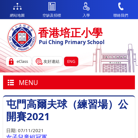
網站地圖
空缺及招標
入學
聯絡我們
香港培正小學
Pui Ching Primary School
eClass
友好連結
ENG
MENU
屯門高爾夫球（練習場）公
開賽2021
日期:
07/11/2021
女子兒童組冠軍