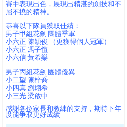
賽中表現出色，展現出精湛的劍技和不
屈不撓的精神。
恭喜以下隊員獲取佳績：
男子甲組花劍 團體季軍
小六正 陳穎俊 （更獲得個人冠軍
）
小六正 馮子愃
小六信 黃希樂
優異
男子丙組花劍 團體
小二望 陳梓喬 
小四真 劉翃希
小三光 梁啟中
感謝各位家長和教練的支持，期待下年
度能爭取更好成績