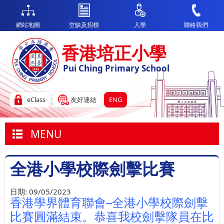
網站地圖
空缺及招標
入學
聯絡我們
香港培正小學
Pui Ching Primary School
eClass
友好連結
ENG
MENU
全港小學校際劍擊比賽
日期:
09/05/2023
香港學界體育聯會─全港小學校際劍擊
比賽圓滿結束。恭喜我校劍擊隊員在比