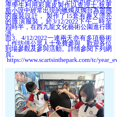
導學生利用
彩麗
皮製作以
查理士
.
狄更
斯
小說中經常出現的蠟燭及燭台為靈感
的服裝設計，
製作了
15
套有趣又漂亮
的匯演服裝，於
3/12/2022
下午二時至
四時半，在西九龍文化藝術公園進行匯
演。
而
3
、
4/12/2022
一連兩天亦有多項藝術
工作坊供公眾人士免費參與，歡迎各位
到場參觀及參與活動。詳情參閱下列網
頁。
https://www.scartsinthepark.com/tc/year_e