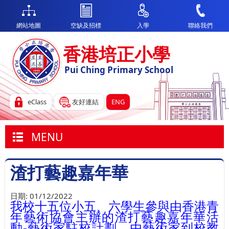
網站地圖
空缺及招標
入學
聯絡我們
香港培正小學
Pui Ching Primary School
eClass
友好連結
ENG
MENU
渣打藝趣嘉年華
日期:
01/12/2022
我校十五位小五、六學生參與由香港青
年藝術協會主辦的渣打藝趣嘉年華活
動
-
藝術家駐校計劃，由藝術家到校教