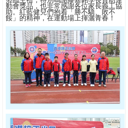
動會獎品，也非常感謝各位家長義工協
助。紅藍健兒們抱着「勝不驕、敗不
餒」的精神，在運動場上揮灑青春！