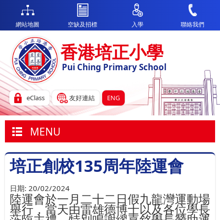
網站地圖
空缺及招標
入學
聯絡我們
香港培正小學
Pui Ching Primary School
eClass
友好連結
ENG
MENU
培正創校135周年陸運會
日期:
20/02/2024
陸運會於一月二十二日假九龍灣運動場
舉行，當天由雷雄德博士以及各位學長
蒞臨主禮，特別鳴謝繆嘉銘學長贊助運