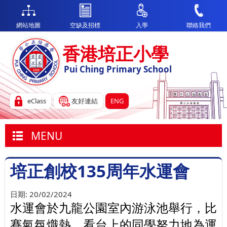
網站地圖
空缺及招標
入學
聯絡我們
香港培正小學
Pui Ching Primary School
eClass
友好連結
ENG
MENU
培正創校135周年水運會
日期:
20/02/2024
水運會於九龍公園室內游泳池舉行，比
賽氣氛熾熱，看台上的同學努力地為運