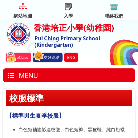
網站地圖
入學
聯絡我們
香港培正小學
(幼稚園)
Pui Ching Primary School
(Kindergarten)
eClass
友好連結
ENG
MENU
校服標準
【標準男生夏季校服】
白色短袖恤衫連校徽、白色短褲、黑皮鞋、純白短襪