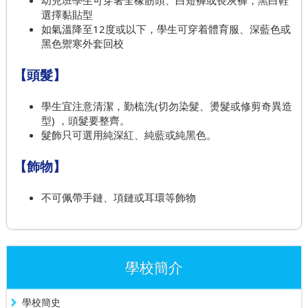
幼兒班學生可穿著全橡筋頭、白短褲或長灰褲，黑白鞋
選擇黏貼型
如氣溫降至12度或以下，學生可穿着體育服、深藍色或
黑色禦寒外套回校
【頭髮】
學生宜注意清潔，勤梳洗(切勿染髮、燙髮或修剪奇異造
型) ，頭髮要整齊。
髮飾只可選用純深紅、純藍或純黑色。
【飾物】
不可佩帶手鏈、項鏈或耳環等飾物
學校簡介
學校簡史