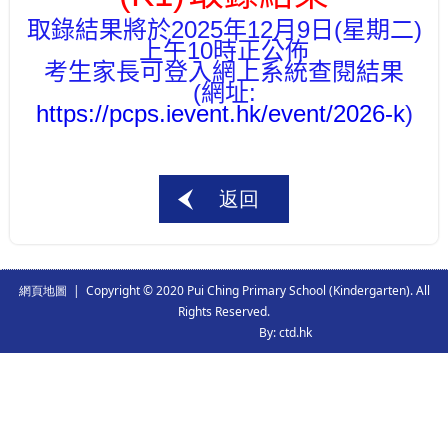
取錄結果將於
2025
年
12
月
9
日
(
星期二
)
上午
10
時正公佈
考生家長可登入網上系統查閱結果
(
網址
:
https://pcps.ievent.hk/event/2026-k
)
返回
網頁地圖
| Copyright © 2020 Pui Ching Primary School (Kindergarten). All
Rights Reserved.
By: ctd.hk