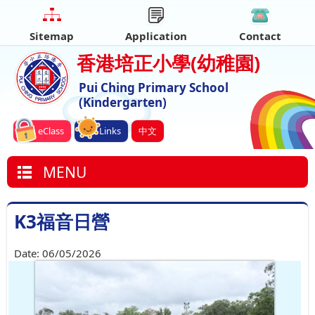
Sitemap
Application
Contact
香港培正小學
(幼稚園)
Pui Ching Primary School
(Kindergarten)
eClass
Links
中文
MENU
K3福音日營
Date:
06/05/2026