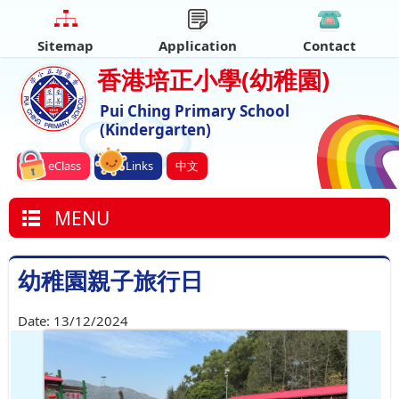
Sitemap
Application
Contact
香港培正小學
(幼稚園)
Pui Ching Primary School
(Kindergarten)
eClass
Links
中文
MENU
幼稚園親子旅行日
Date:
13/12/2024