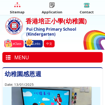
Sitemap
Application
Contact
香港培正小學
(幼稚園)
Pui Ching Primary School
(Kindergarten)
eClass
Links
中文
MENU
幼稚園感恩週
Date:
13/01/2025