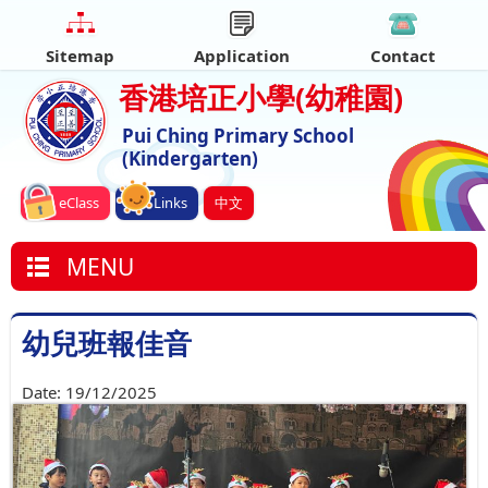
Sitemap
Application
Contact
香港培正小學
(幼稚園)
Pui Ching Primary School
(Kindergarten)
eClass
Links
中文
MENU
幼兒班報佳音
Date:
19/12/2025