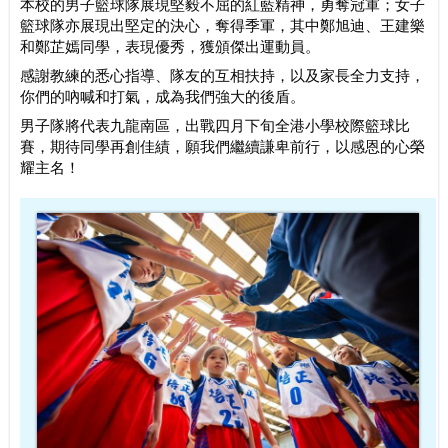
本校的男子籃球隊展現堅毅不屈的紅藍精神，勇奪冠軍；女子
籃球隊亦展現出堅定的決心，奪得季軍，其中鄭旭迪、王建樂
和鄭芷嫣同學，表現優秀，獲頒傑出運動員。
感謝教練的悉心指導、隊友的互相扶持，以及家長全力支持，
你們的吶喊和打氣，成為我們強大的後盾。
男子隊將代表九龍南區，出戰四月下旬全港小學校際籃球比
賽，期待同學再創佳績，願我們繼續謙卑前行，以感恩的心榮
耀主名！