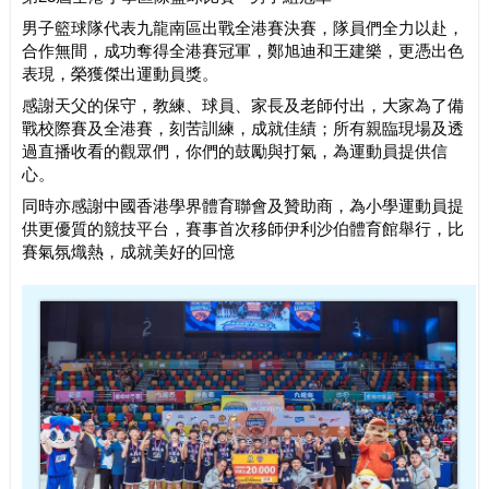
男子籃球隊代表九龍南區出戰全港賽決賽，隊員們全力以赴，
合作無間，成功奪得全港賽冠軍，鄭旭迪和王建樂，更憑出色
表現，榮獲傑出運動員獎。
感謝天父的保守，教練、球員、家長及老師付出，大家為了備
戰校際賽及全港賽，刻苦訓練，成就佳績；所有親臨現場及透
過直播收看的觀眾們，你們的鼓勵與打氣，為運動員提供信
心。
同時亦感謝中國香港學界體育聯會及贊助商，為小學運動員提
供更優質的競技平台，賽事首次移師伊利沙伯體育館舉行，比
賽氣氛熾熱，成就美好的回憶