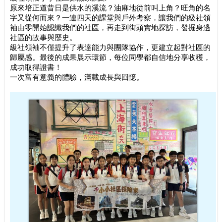
原來培正道昔日是供水的溪流？油麻地從前叫上角？旺角的名
字又從何而來？一連四天的課堂與戶外考察，讓我們的級社領
袖由零開始認識我們的社區，再走到街頭實地探訪，發掘身邊
社區的故事與歷史。
級社領袖不僅提升了表達能力與團隊協作，更建立起對社區的
歸屬感。最後的成果展示環節，每位同學都自信地分享收穫，
成功取得證書！
一次富有意義的體驗，滿載成長與回憶。