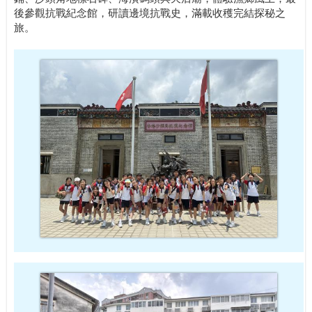
後參觀抗戰紀念館，研讀邊境抗戰史，滿載收穫完結探秘之
旅。 