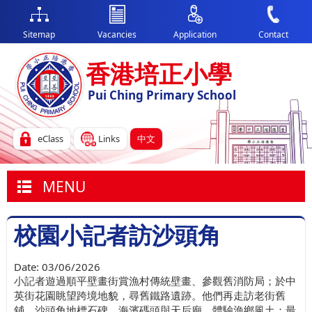
Sitemap
Vacancies
Application
Contact
香港培正小學
Pui Ching Primary School
eClass
Links
中文
MENU
校園小記者訪沙頭角
Date:
03/06/2026
小記者遊過順平壁畫街賞漁村傳統壁畫、參觀舊消防局；於中
英街花園眺望跨境地貌，尋舊鐵路遺跡。他們再走訪老街舊
鋪、沙頭角地標石碑、海濱碼頭與天后廟，體驗漁鄉風土；最