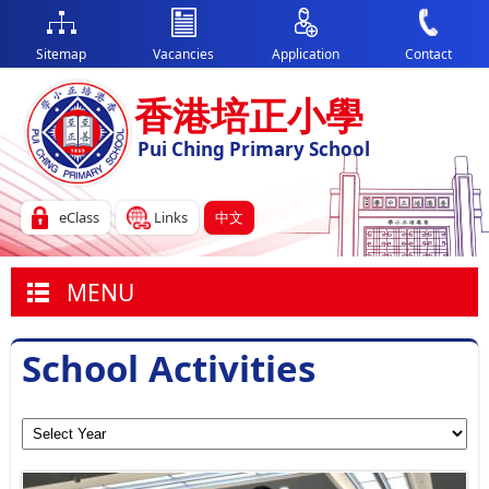
Sitemap
Vacancies
Application
Contact
香港培正小學
Pui Ching Primary School
eClass
Links
中文
MENU
School Activities