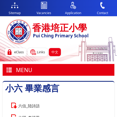
Sitemap
Vacancies
Application
Contact
香港培正小學
Pui Ching Primary School
eClass
Links
中文
MENU
小六 畢業感言
六信_陸詩語