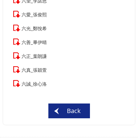
六望_李諾恩
六愛_張俊熙
六光_鄭悅希
六善_畢伊晴
六正_葉朗謙
六真_張穎萱
六誠_徐心洛
Back